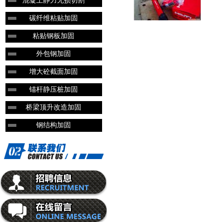
混凝土静力无损切割
碳纤维粘贴加固
粘贴钢板加固
外包钢加固
增大砼截面加固
锚杆静压桩加固
桥梁顶升改造加固
钢结构加固